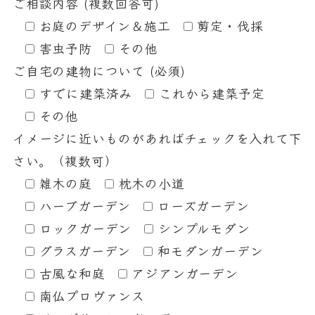
ご相談内容 (複数回答可)
お庭のデザイン＆施工
剪定・伐採
害虫予防
その他
ご自宅の建物について (必須)
すでに建築済み
これから建築予定
その他
イメージに近いものがあればチェックを入れて下
さい。（複数可）
雑木の庭
枕木の小道
ハーブガーデン
ローズガーデン
ロックガーデン
シンプルモダン
グラスガーデン
和モダンガーデン
古風な和庭
アジアンガーデン
南仏プロヴァンス