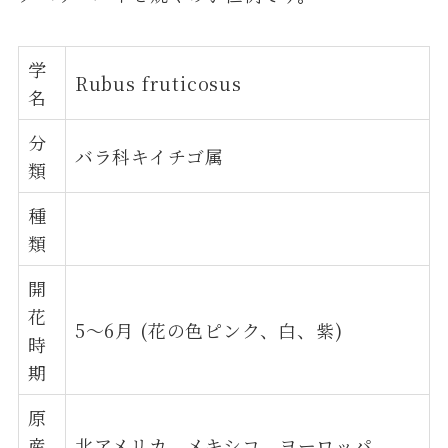
学
Rubus fruticosus
名
分
バラ科キイチゴ属
類
種
類
開
花
5～6月 (花の色ピンク、白、紫)
時
期
原
産
北アメリカ、メキシコ、ヨーロッパ