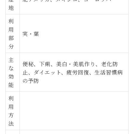
地
利
用
実・葉
部
分
主
便秘、下痢、美白・美肌作り、老化防
な
止、ダイエット、疲労回復、生活習慣病
効
の予防
能
利
用
方
法